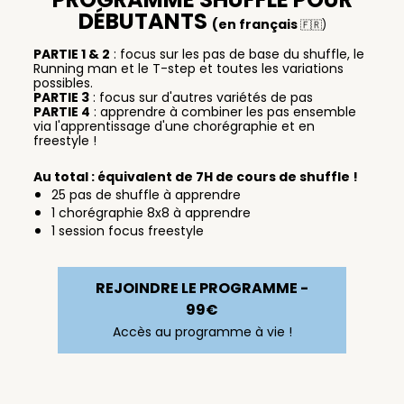
DÉBUTANTS
(en français
🇫🇷)
PARTIE 1 & 2
: focus sur les pas de base du shuffle, le
Running man et le T-step et toutes les variations
possibles.
PARTIE 3
: focus sur d'autres variétés de pas
PARTIE 4
: apprendre à combiner les pas ensemble
via l'apprentissage d'une chorégraphie et en
freestyle !
Au total : équivalent de 7H de cours de shuffle !
25 pas de shuffle à apprendre
1 chorégraphie 8x8 à apprendre
1 session focus freestyle
REJOINDRE LE PROGRAMME -
99€
Accès au programme à vie !