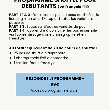
DÉBUTANTS
(en français
🇫🇷)
PARTIE 1 & 2
: focus sur les pas de base du shuffle, le
Running man et le T-step et toutes les variations
possibles.
PARTIE 3
: focus sur d'autres variétés de pas
PARTIE 4
: apprendre à combiner les pas ensemble
via l'apprentissage d'une chorégraphie et en
freestyle !
Au total : équivalent de 7H de cours de shuffle !
25 pas de shuffle à apprendre
1 chorégraphie 8x8 à apprendre
1 session focus freestyle
REJOINDRE LE PROGRAMME -
99€
Accès au programme à vie !